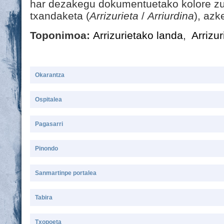
har dezakegu dokumentuetako kolore zur
txandaketa (
Arrizurieta
/
Arriurdina
), azk
Toponimoa:
Arrizurietako landa
,
Arrizur
Okarantza
Ospitalea
Pagasarri
Pinondo
Sanmartinpe portalea
Tabira
Txopoeta