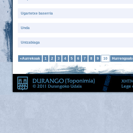
Ugartetxe baserria
Unda
Untzabiaga
«Aurrekoak
1
2
3
4
5
6
7
8
9
10
Hurrengoak