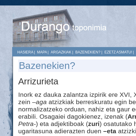
HASIERA
|
MAPA
|
ARGAZKIAK
|
BAZENEKIEN?
|
EZETZ ASMATU!
|
Bazenekien?
Arrizurieta
Inork ez dauka zalantza izpirik ere XVI,
zein
–aga
atzizkiak berreskuratu egin b
normalizatzeko orduan, nahiz eta gaur 
erabili. Osagaiei dagokienez, izenak (
Arr
Petra-
) eta adjektiboak (
zuri
) osatutako 
ugaritasuna adierazten duen
–eta
atzizki