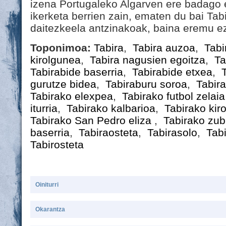
izena Portugaleko Algarven ere badago e
ikerketa berrien zain, ematen du bai Tab
daitezkeela antzinakoak, baina eremu ez
Toponimoa:
Tabira
,
Tabira auzoa
,
Tabi
kirolgunea
,
Tabira nagusien egoitza
,
Ta
Tabirabide baserria
,
Tabirabide etxea
,
gurutze bidea
,
Tabiraburu soroa
,
Tabira
Tabirako elexpea
,
Tabirako futbol zelaia
iturria
,
Tabirako kalbarioa
,
Tabirako kir
Tabirako San Pedro eliza
,
Tabirako zub
baserria
,
Tabiraosteta
,
Tabirasolo
,
Tabi
Tabirosteta
Oiniturri
Okarantza