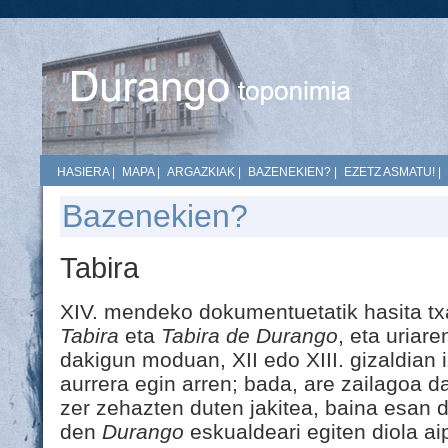
HASIERA
|
MAPA
|
ARGAZKIAK
|
BAZENEKIEN?
|
EZETZ ASMATU!
|
Bazenekien?
Tabira
XIV. mendeko dokumentuetatik hasita tx
Tabira
eta
Tabira de Durango
, eta uriar
dakigun moduan, XII edo XIII. gizaldian 
aurrera egin arren; bada, are zailagoa 
zer zehazten duten jakitea, baina esan 
den
Durango
eskualdeari egiten diola a