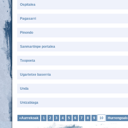
Ospitalea
Pagasarri
Pinondo
Sanmartinpe portalea
Txopoeta
Ugartetxe baserria
Unda
Untzabiaga
«Aurrekoak
1
2
3
4
5
6
7
8
9
10
Hurrengoak