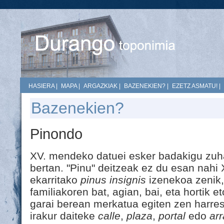
HASIERA
|
MAPA
|
ARGAZKIAK
|
BAZENEKIEN?
|
EZETZ ASMATU!
|
Bazenekien?
Pinondo
XV. mendeko datuei esker badakigu zuha
bertan. "Pinu" deitzeak ez du esan nahi 
ekarritako
pinus insignis
izenekoa zenik
familiakoren bat, agian, bai, eta hortik 
garai berean merkatua egiten zen harres
irakur daiteke
calle
,
plaza
,
portal
edo
ar