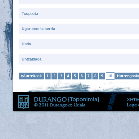
Txopoeta
Ugartetxe baserria
Unda
Untzabiaga
«Aurrekoak
1
2
3
4
5
6
7
8
9
10
Hurrengoak