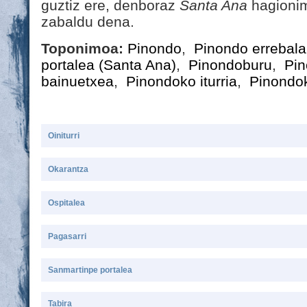
guztiz ere, denboraz
Santa Ana
hagionim
zabaldu dena.
Toponimoa:
Pinondo
,
Pinondo errebala
portalea (Santa Ana)
,
Pinondoburu
,
Pin
bainuetxea
,
Pinondoko iturria
,
Pinondo
Oiniturri
Okarantza
Ospitalea
Pagasarri
Sanmartinpe portalea
Tabira