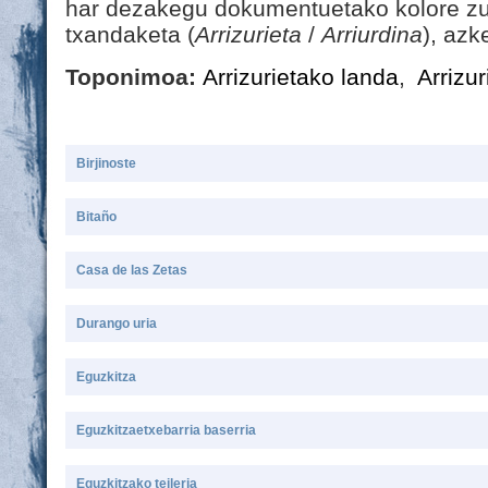
har dezakegu dokumentuetako kolore zur
txandaketa (
Arrizurieta
/
Arriurdina
), azk
Toponimoa:
Arrizurietako landa
,
Arrizur
Birjinoste
Bitaño
Casa de las Zetas
Durango uria
Eguzkitza
Eguzkitzaetxebarria baserria
Eguzkitzako teileria