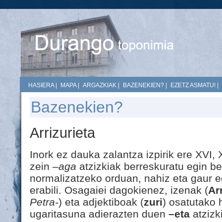
HASIERA
|
MAPA
|
ARGAZKIAK
|
BAZENEKIEN?
|
EZETZ ASMATU!
|
Bazenekien?
Arrizurieta
Inork ez dauka zalantza izpirik ere XVI,
zein
–aga
atzizkiak berreskuratu egin b
normalizatzeko orduan, nahiz eta gaur 
erabili. Osagaiei dagokienez, izenak (
Arr
Petra-
) eta adjektiboak (
zuri
) osatutako 
ugaritasuna adierazten duen
–eta
atzizki