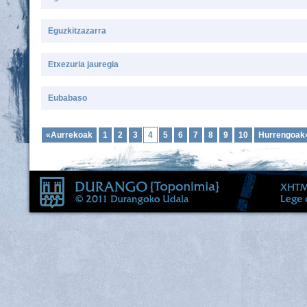
Eguzkitzazarra
Etxezuria jauregia
Eubabaso
«Aurrekoak
1
2
3
4
5
6
7
8
9
10
Hurrengoak