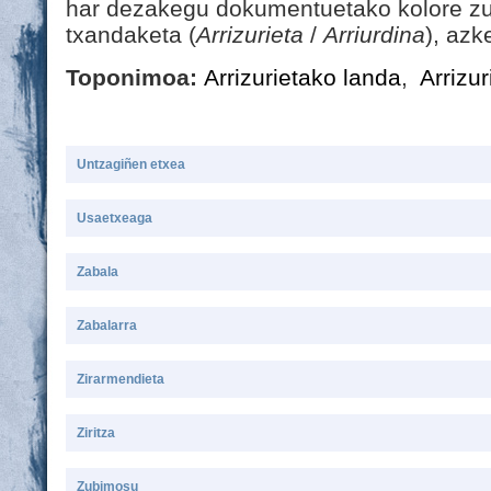
har dezakegu dokumentuetako kolore zur
txandaketa (
Arrizurieta
/
Arriurdina
), azk
Toponimoa:
Arrizurietako landa
,
Arrizur
Untzagiñen etxea
Usaetxeaga
Zabala
Zabalarra
Zirarmendieta
Ziritza
Zubimosu