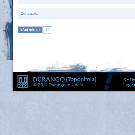
Zuhatzola
«Aurrekoak
11