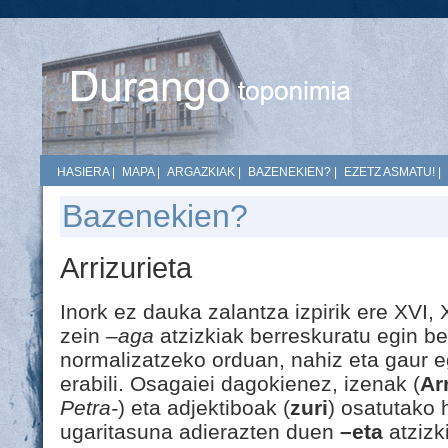
HASIERA
|
MAPA
|
ARGAZKIAK
|
BAZENEKIEN?
|
EZETZ ASMATU!
|
Bazenekien?
Arrizurieta
Inork ez dauka zalantza izpirik ere XVI,
zein
–aga
atzizkiak berreskuratu egin b
normalizatzeko orduan, nahiz eta gaur 
erabili. Osagaiei dagokienez, izenak (
Arr
Petra-
) eta adjektiboak (
zuri
) osatutako 
ugaritasuna adierazten duen
–eta
atzizki