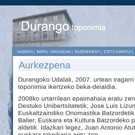
HASIERA
|
MAPA
|
ARGAZKIAK
|
BAZENEKIEN?
|
EZETZ ASMATU!
|
Aurkezpena
Durangoko Udalak, 2007. urtean iragarri
toponimia ikertzeko beka-deialdia.
2008ko urtarrilean epaimahaia eratu zen
Destuko Unibertsitatetik; Jose Luis Lizun
Euskaltzaindiko Onomastika Batzordetik
Balier, Euskara eta Kultura Batzordeko 
aldetik. Idazkari legez, Juan Antonio At
euskara teknikaria aritu zen.