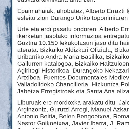
Epaimahaiak, ahobatez, Alberto Errazti I
esleitu zion Durango Uriko toponimiaren 
Urte eta erdi pasatu ondoren, Alberto Er
ikerketan jasotako informazioa entrega
Guztira 10.150 lekukotasun jaso ditu hai
aterata: Bizkaiko Aldizkari Ofiziala, Bizk
Uribarriko Andra Maria Basilika, Bizkaik
Gailurren katalogoa, Bizkaiko Haitzuloen
Agiritegi Historikoa, Durangoko Nekaza
Artxiboa, Fuentes Documentales Mediev
Valladolideko Chancilleria, Hizkuntza Pol
Jabetza Erregistroak eta Santa Ana eliza
Liburuak ere mordoxka arakatu ditu: Jai
Arginzoniz, Gurutzi Arregi, Manuel Azka
Antonio Beitia, Belen Bengoetxea, Roman
Nestor Goikoetxea, Javier Ibarra, J. Ram