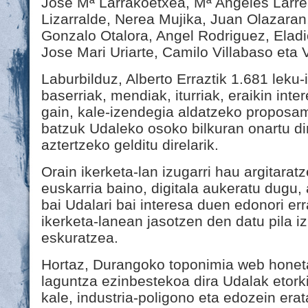
Jose Mª Larrakoetxea, Mª Angeles Larre
Lizarralde, Nerea Mujika, Juan Olazaran,
Gonzalo Otalora, Angel Rodriguez, Eladi
Jose Mari Uriarte, Camilo Villabaso eta 
Laburbilduz, Alberto Erraztik 1.681 leku
baserriak, mendiak, iturriak, eraikin inter
gain, kale-izendegia aldatzeko proposam
batzuk Udaleko osoko bilkuran onartu di
aztertzeko gelditu direlarik.
Orain ikerketa-lan izugarri hau argitara
euskarria baino, digitala aukeratu dugu, 
bai Udalari bai interesa duen edonori er
ikerketa-lanean jasotzen den datu pila i
eskuratzea.
Hortaz, Durangoko toponimia web honeta
laguntza ezinbestekoa dira Udalak etork
kale, industria-poligono eta edozein era