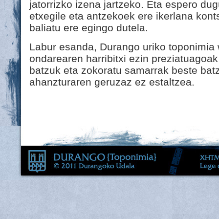
jatorrizko izena jartzeko. Eta espero dugu
etxegile eta antzekoek ere ikerlana konts
baliatu ere egingo dutela.
Labur esanda, Durango uriko toponimia 
ondarearen harribitxi ezin preziatuagoak
batzuk eta zokoratu samarrak beste bat
ahanzturaren geruzaz ez estaltzea.