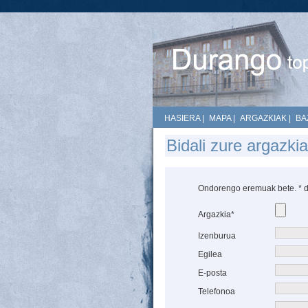
HASIERA
|
MAPA
|
ARGAZKIAK
|
BA
Bidali zure argazkia
Ondorengo eremuak bete. * d
Argazkia*
Izenburua
Egilea
E-posta
Telefonoa