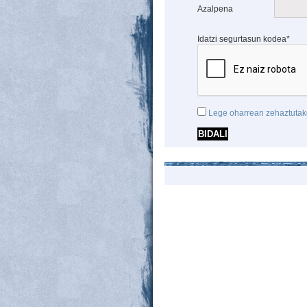
Azalpena
Idatzi segurtasun kodea*
Lege oharrean zehaztutak