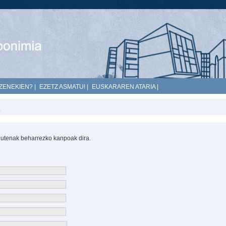
ZENEKIEN?
|
EZETZ ASMATU!
|
EUSKARAREN ATARIA
|
utenak beharrezko kanpoak dira.