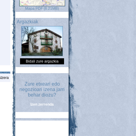
Mapa PDF (6.21MB)
Argazkiak
Bidali zure argazkia
tzera
Zure etxeari edo
negozioari izena jarri
behar diozu?
Izen zerrenda