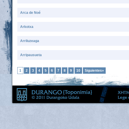
Arca de Noé
Arkotxa
Arriluzeaga
Arripausueta
1
2
3
4
5
6
7
8
9
10
Siguientes»