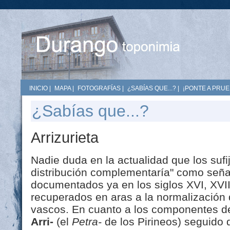
INICIO
|
MAPA
|
FOTOGRAFÍAS
|
¿SABÍAS QUE...?
|
¡PONTE A PRUE
¿Sabías que...?
Arrizurieta
Nadie duda en la actualidad que los sufi
distribución complementaría" como seña
documentados ya en los siglos XVI, XVII
recuperados en aras a la normalización
vascos. En cuanto a los componentes d
Arri-
(el
Petra-
de los Pirineos) seguido 