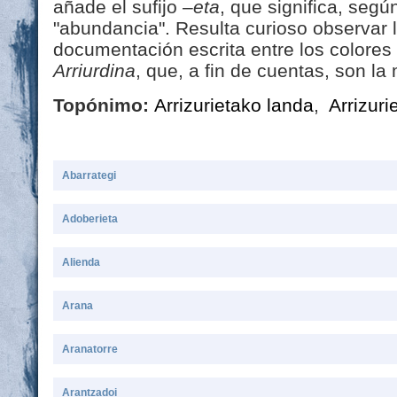
añade el sufijo
–eta
, que significa, según
"abundancia". Resulta curioso observar l
documentación escrita entre los colore
Arriurdina
, que, a fin de cuentas, son l
Topónimo:
Arrizurietako landa
,
Arrizuri
Abarrategi
Adoberieta
Alienda
Arana
Aranatorre
Arantzadoi