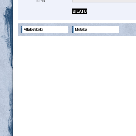
Iturria:
Alfabetikoki
Motaka