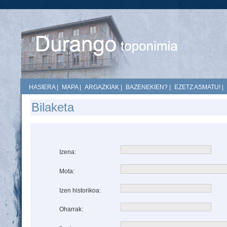
HASIERA
|
MAPA
|
ARGAZKIAK
|
BAZENEKIEN?
|
EZETZ ASMATU!
|
Bilaketa
Izena:
Mota:
Izen historikoa:
Oharrak: