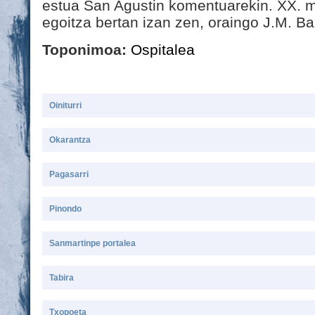
estua San Agustin komentuarekin. XX. 
egoitza bertan izan zen, oraingo J.M. Ba
Toponimoa:
Ospitalea
Oiniturri
Okarantza
Pagasarri
Pinondo
Sanmartinpe portalea
Tabira
Txopoeta