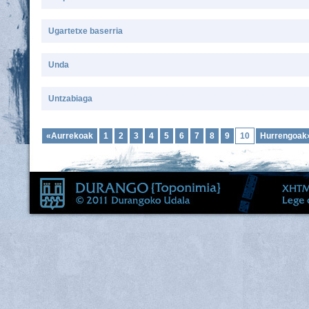
Ugartetxe baserria
Unda
Untzabiaga
«Aurrekoak
1
2
3
4
5
6
7
8
9
10
Hurrengoak