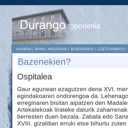
HASIERA
|
MAPA
|
ARGAZKIAK
|
BAZENEKIEN?
|
EZETZ ASMATU!
|
Bazenekien?
Ospitalea
Gaur egunean ezagutzen dena XVI. mend
egindakoaren ondorengoa da. Lehenago
erreginaren bisitan aipatzen den Madale
Artekalekoak lirateke daturik zaharrena
berresten duen bezala. Zabala edo Sana
XVIII. gizaldian erruki etxe bihurtu zute