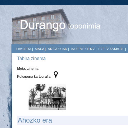
HASIERA
|
MAPA
|
ARGAZKIAK
|
BAZENEKIEN?
|
EZETZ ASMATU!
|
Tabira zinema
Mota:
zinema
Kokapena kartografian
Ahozko era