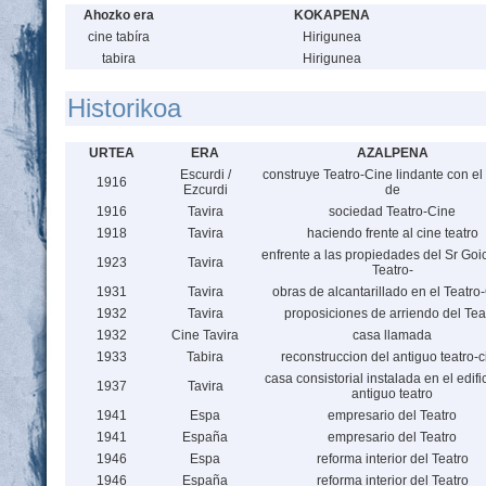
Ahozko era
KOKAPENA
cine tabíra
Hirigunea
tabira
Hirigunea
Historikoa
URTEA
ERA
AZALPENA
Escurdi /
construye Teatro-Cine lindante con e
1916
Ezcurdi
de
1916
Tavira
sociedad Teatro-Cine
1918
Tavira
haciendo frente al cine teatro
enfrente a las propiedades del Sr Goi
1923
Tavira
Teatro-
1931
Tavira
obras de alcantarillado en el Teatro
1932
Tavira
proposiciones de arriendo del Tea
1932
Cine Tavira
casa llamada
1933
Tabira
reconstruccion del antiguo teatro-c
casa consistorial instalada en el edifi
1937
Tavira
antiguo teatro
1941
Espa
empresario del Teatro
1941
España
empresario del Teatro
1946
Espa
reforma interior del Teatro
1946
España
reforma interior del Teatro