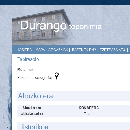
HASIERA
|
MAPA
|
ARGAZKIAK
|
BAZENEKIEN?
|
EZETZ ASMATU!
|
Tabirasolo
Mota:
soroa
Kokapena kartografian
Ahozko era
Ahozko era
KOKAPENA
tabirako-solue
Tabira
Historikoa