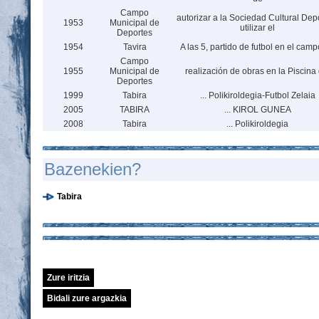
Campo
autorizar a la Sociedad Cultural Dep
1953
Municipal de
utilizar el
Deportes
1954
Tavira
A las 5, partido de futbol en el cam
Campo
1955
Municipal de
realización de obras en la Piscina 
Deportes
1999
Tabira
... Polikiroldegia-Futbol Zelaia
2005
TABIRA
... KIROL GUNEA
2008
Tabira
... Polikiroldegia
Bazenekien?
Tabira
Zure iritzia
Bidali zure argazkia