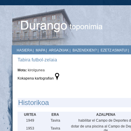
HASIERA
|
MAPA
|
ARGAZKIAK
|
BAZENEKIEN?
|
EZETZ ASMATU!
|
Tabira futbol-zelaia
Mota:
kirolgunea
Kokapena kartografian
Historikoa
URTEA
ERA
AZALPENA
1949
Tavira
habilitar el Campo de Deportes 
dotar de una piscina al Campo de De
1953
Tavira
de