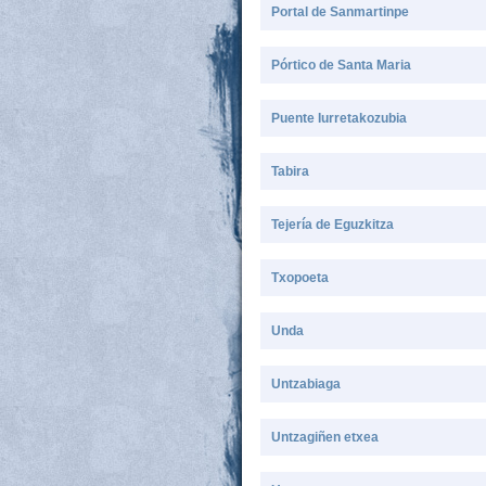
Portal de Sanmartinpe
Pórtico de Santa Maria
Puente Iurretakozubia
Tabira
Tejería de Eguzkitza
Txopoeta
Unda
Untzabiaga
Untzagiñen etxea