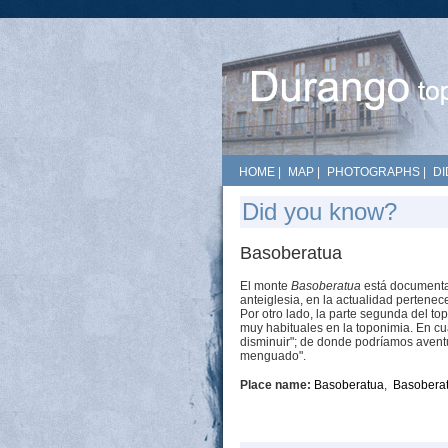
HOME
|
MAP
|
PHOTOGRAPHS
|
DI
Did you know?
Basoberatua
El monte
Basoberatua
está documentad
anteiglesia, en la actualidad pertenec
Por otro lado, la parte segunda del to
muy habituales en la toponimia. En cua
disminuir"; de donde podríamos aventu
menguado".
Place name:
Basoberatua
,
Basobera