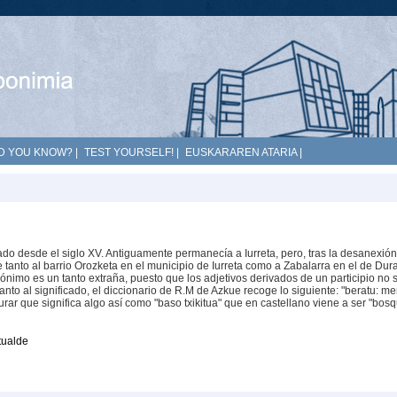
D YOU KNOW?
|
TEST YOURSELF!
|
EUSKARAREN ATARIA
|
o desde el siglo XV. Antiguamente permanecía a Iurreta, pero, tras la desanexión
e tanto al barrio Orozketa en el municipio de Iurreta como a Zabalarra en el de Dur
pónimo es un tanto extraña, puesto que los adjetivos derivados de un participio no 
nto al significado, el diccionario de R.M de Azkue recoge lo siguiente: "beratu: m
rar que significa algo así como "baso txikitua" que en castellano viene a ser "bos
tualde