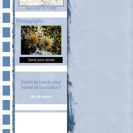
Map PDF (6.21MB)
Photographs
Send your photo
Need to name your
home or business?
List of names