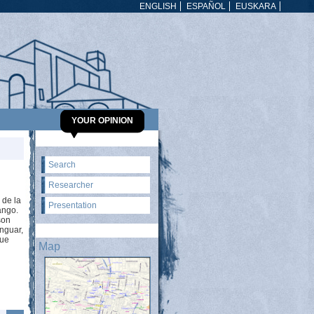
ENGLISH
ESPAÑOL
EUSKARA
YOUR OPINION
Search
Researcher
 de la
Presentation
ango.
son
enguar,
que
Map