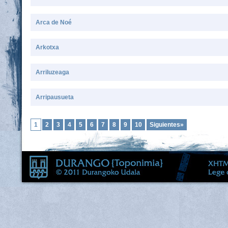
Arca de Noé
Arkotxa
Arriluzeaga
Arripausueta
1
2
3
4
5
6
7
8
9
10
Siguientes»