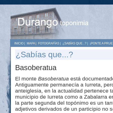
INICIO
|
MAPA
|
FOTOGRAFÍAS
|
¿SABÍAS QUE...?
|
¡PONTE A PRUE
¿Sabías que...?
Basoberatua
El monte
Basoberatua
está documentado
Antiguamente permanecía a Iurreta, pero
anteiglesia, en la actualidad pertenece t
municipio de Iurreta como a Zabalarra en
la parte segunda del topónimo es un tan
adjetivos derivados de un participio no 