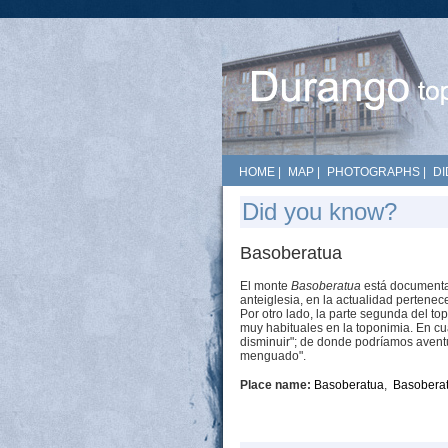
HOME
|
MAP
|
PHOTOGRAPHS
|
DI
Did you know?
Basoberatua
El monte
Basoberatua
está documentad
anteiglesia, en la actualidad pertenec
Por otro lado, la parte segunda del to
muy habituales en la toponimia. En cua
disminuir"; de donde podríamos aventu
menguado".
Place name:
Basoberatua
,
Basobera