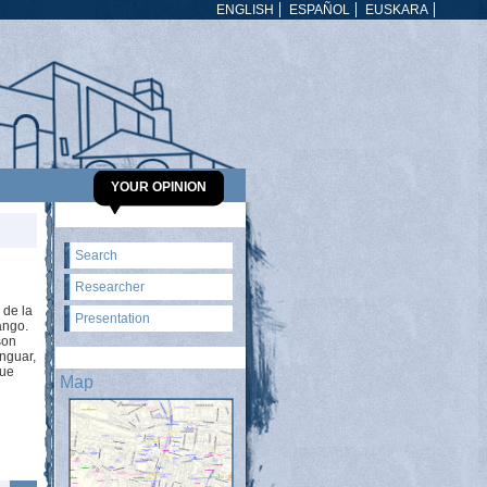
ENGLISH
ESPAÑOL
EUSKARA
YOUR OPINION
Search
Researcher
 de la
Presentation
ango.
son
enguar,
que
Map