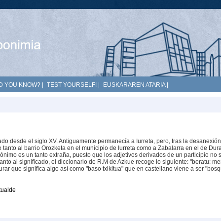
D YOU KNOW?
|
TEST YOURSELF!
|
EUSKARAREN ATARIA
|
o desde el siglo XV. Antiguamente permanecía a Iurreta, pero, tras la desanexión
e tanto al barrio Orozketa en el municipio de Iurreta como a Zabalarra en el de Dur
pónimo es un tanto extraña, puesto que los adjetivos derivados de un participio no 
nto al significado, el diccionario de R.M de Azkue recoge lo siguiente: "beratu: m
rar que significa algo así como "baso txikitua" que en castellano viene a ser "bos
tualde