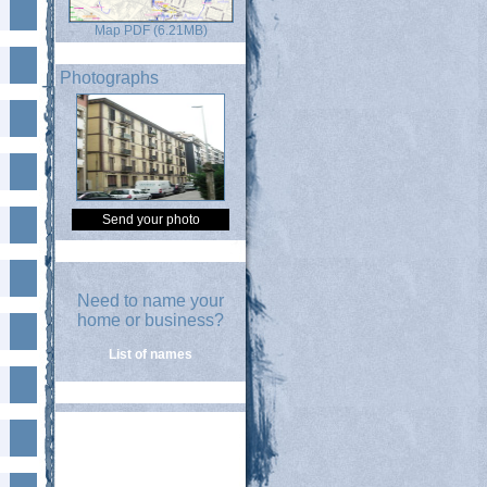
Map PDF (6.21MB)
Photographs
Send your photo
Need to name your
home or business?
List of names