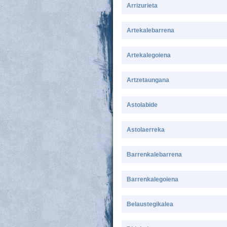
Arrizurieta
Artekalebarrena
Artekalegoiena
Artzetaungana
Astolabide
Astolaerreka
Barrenkalebarrena
Barrenkalegoiena
Belaustegikalea