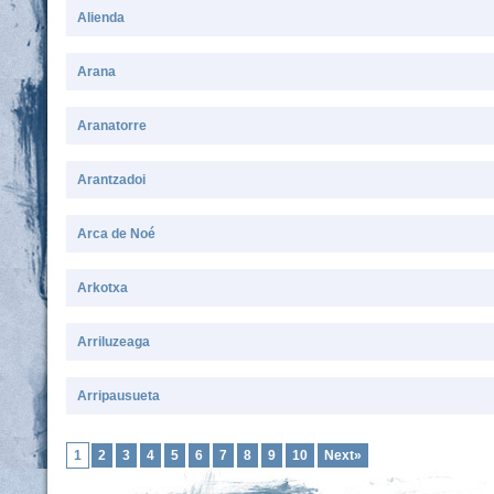
Alienda
Arana
Aranatorre
Arantzadoi
Arca de Noé
Arkotxa
Arriluzeaga
Arripausueta
1
2
3
4
5
6
7
8
9
10
Next»