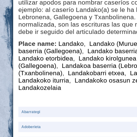
utilizar apodos para nombrar caseríos 
ejemplo: al caserío Landako(a) se le h
Lebronena, Gallegoena y Txanbolinena. 
normalizada, son las escrituras las que
debe ir seguido del articulado determin
Place name:
Landako
,
Landako (Murue
baserria (Gallegoena)
,
Landako baserri
Landako etorbidea
,
Landako kirolgunea
(Gallegoena)
,
Landakoa baserria (Lebr
(Txanbolinena)
,
Landakobarri etxea
,
La
Landakoko iturria
,
Landakoko osasun z
Landakozelaia
Abarrategi
Adoberieta