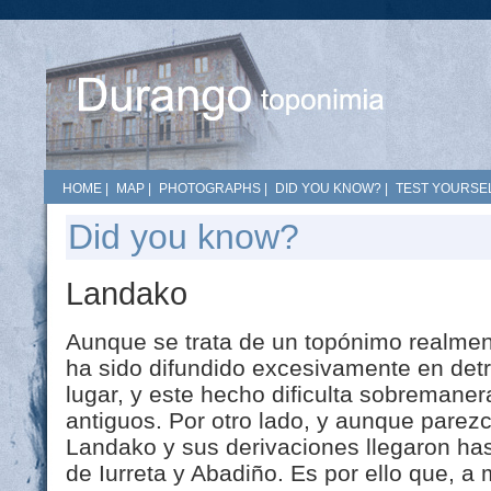
HOME
|
MAP
|
PHOTOGRAPHS
|
DID YOU KNOW?
|
TEST YOURSEL
Did you know?
Landako
Aunque se trata de un topónimo realment
ha sido difundido excesivamente en det
lugar, y este hecho dificulta sobremane
antiguos. Por otro lado, y aunque parez
Landako y sus derivaciones llegaron has
de Iurreta y Abadiño. Es por ello que, 