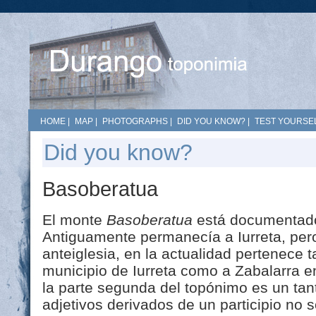
HOME
|
MAP
|
PHOTOGRAPHS
|
DID YOU KNOW?
|
TEST YOURSEL
Did you know?
Basoberatua
El monte
Basoberatua
está documentado
Antiguamente permanecía a Iurreta, pero
anteiglesia, en la actualidad pertenece t
municipio de Iurreta como a Zabalarra en
la parte segunda del topónimo es un tan
adjetivos derivados de un participio no 