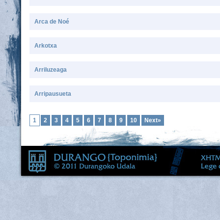
Arca de Noé
Arkotxa
Arriluzeaga
Arripausueta
1
2
3
4
5
6
7
8
9
10
Next»