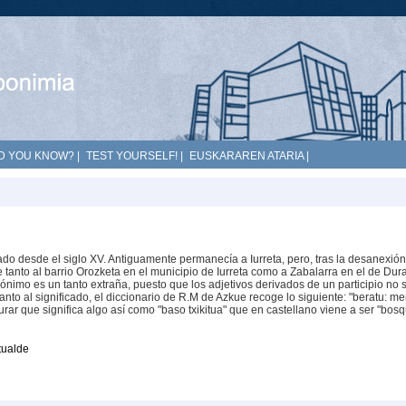
D YOU KNOW?
|
TEST YOURSELF!
|
EUSKARAREN ATARIA
|
o desde el siglo XV. Antiguamente permanecía a Iurreta, pero, tras la desanexión
e tanto al barrio Orozketa en el municipio de Iurreta como a Zabalarra en el de Dur
pónimo es un tanto extraña, puesto que los adjetivos derivados de un participio no 
nto al significado, el diccionario de R.M de Azkue recoge lo siguiente: "beratu: m
rar que significa algo así como "baso txikitua" que en castellano viene a ser "bos
tualde