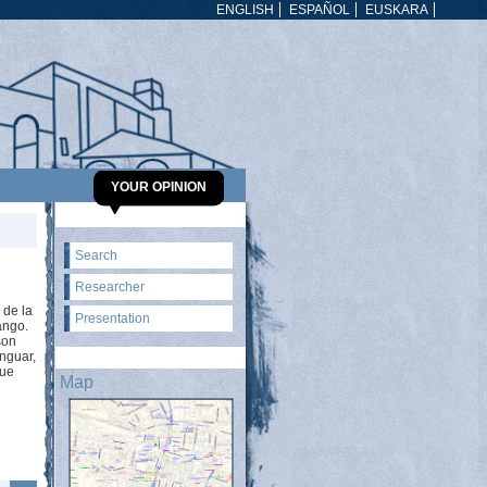
ENGLISH
ESPAÑOL
EUSKARA
YOUR OPINION
Search
Researcher
 de la
Presentation
ango.
son
enguar,
que
Map