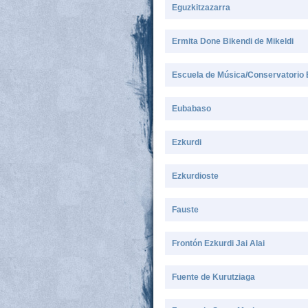
Eguzkitzazarra
Ermita Done Bikendi de Mikeldi
Escuela de Música/Conservatorio B
Eubabaso
Ezkurdi
Ezkurdioste
Fauste
Frontón Ezkurdi Jai Alai
Fuente de Kurutziaga