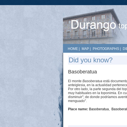
HOME
|
MAP
|
PHOTOGRAPHS
|
DI
Did you know?
Basoberatua
El monte
Basoberatua
está documentad
anteiglesia, en la actualidad pertenec
Por otro lado, la parte segunda del to
muy habituales en la toponimia. En cua
disminuir"; de donde podríamos aventu
menguado".
Place name:
Basoberatua
,
Basobera