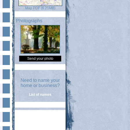
Map PDF (6.21MB)
Photographs
Send your photo
Need to name your
home or business?
List of names