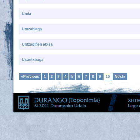
Unda
Untzabiaga
Untzagiñen etxea
Usaetxeaga
«Previous
1
2
3
4
5
6
7
8
9
10
Next»