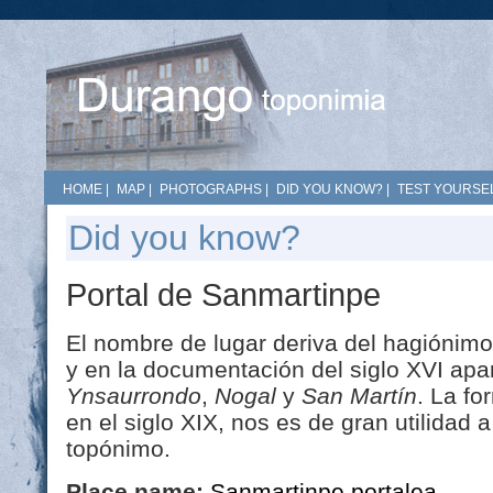
HOME
|
MAP
|
PHOTOGRAPHS
|
DID YOU KNOW?
|
TEST YOURSEL
Did you know?
Portal de Sanmartinpe
El nombre de lugar deriva del hagiónim
y en la documentación del siglo XVI apa
Ynsaurrondo
,
Nogal
y
San Martín
. La fo
en el siglo XIX, nos es de gran utilidad a
topónimo.
Place name:
Sanmartinpe portalea