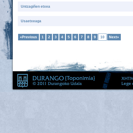
Untzagiñen etxea
Usaetxeaga
«Previous
1
2
3
4
5
6
7
8
9
10
Next»