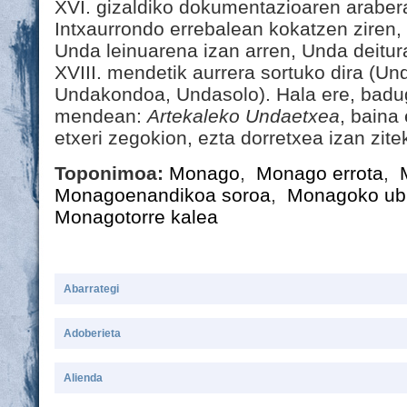
XVI. gizaldiko dokumentazioaren araber
Intxaurrondo errebalean kokatzen ziren, 
Unda leinuarena izan arren, Unda deitur
XVIII. mendetik aurrera sortuko dira (U
Undakondoa, Undasolo). Hala ere, badu
mendean:
Artekaleko Undaetxea
, baina
etxeri zegokion, ezta dorretxea izan zite
Toponimoa:
Monago
,
Monago errota
,
Monagoenandikoa soroa
,
Monagoko ub
Monagotorre kalea
Abarrategi
Adoberieta
Alienda