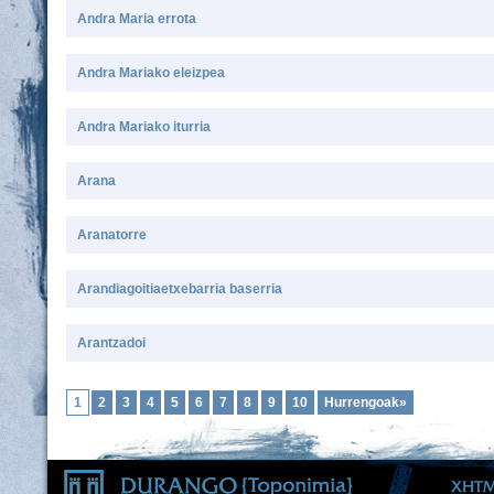
Andra Maria errota
Andra Mariako eleizpea
Andra Mariako iturria
Arana
Aranatorre
Arandiagoitiaetxebarria baserria
Arantzadoi
1
2
3
4
5
6
7
8
9
10
Hurrengoak»