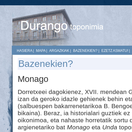
HASIERA
|
MAPA
|
ARGAZKIAK
|
BAZENEKIEN?
|
EZETZ ASMATU!
|
Bazenekien?
Monago
Dorretxeei dagokienez, XVII. mendean G
izan da geroko idazle gehienek behin eta
(salbuespen bakarrenetarikoa B. Bengoe
bikaina). Beraz, ia historialari guztiek ez
oikonimoa, eta nahaste horretatik sortu d
argienetariko bat
Monago
eta
Unda
topo