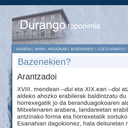
HASIERA
|
MAPA
|
ARGAZKIAK
|
BAZENEKIEN?
|
EZETZ ASMATU!
|
Bazenekien?
Arantzadoi
XVIII. mendean
–dui
eta XIX.ean
–doi
at
aldeko ahozko erabilerak baldintzatu du
horrexegatik jo da beranduagokoaren ald
Mitxelenaren arabera, landareetan erab
antzinako forma eta horrexetatik sortuko
Esanahiari dagokionez, hala deituretan 