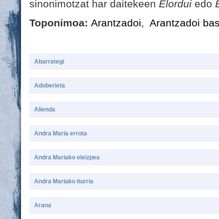
sinonimotzat har daitekeen
Elordui
edo
Toponimoa:
Arantzadoi
,
Arantzadoi bas
Abarrategi
Adoberieta
Alienda
Andra Maria errota
Andra Mariako eleizpea
Andra Mariako iturria
Arana