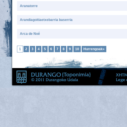
Aranatorre
Arandiagoitiaetxebarria baserria
Arca de Noé
1
2
3
4
5
6
7
8
9
10
Hurrengoak»