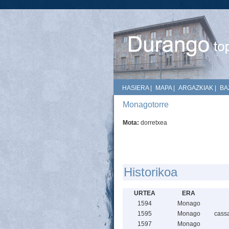
HASIERA
|
MAPA
|
ARGAZKIAK
|
BA
Monagotorre
Mota:
dorretxea
Historikoa
URTEA
ERA
1594
Monago
1595
Monago
cassa
1597
Monago