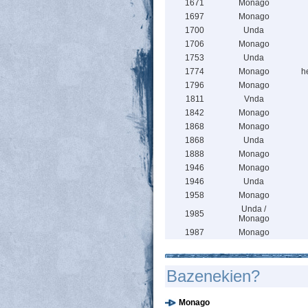
1671
Monago
1697
Monago
1700
Unda
1706
Monago
1753
Unda
1774
Monago
h
1796
Monago
1811
Vnda
1842
Monago
1868
Monago
1868
Unda
1888
Monago
1946
Monago
1946
Unda
1958
Monago
Unda /
1985
Monago
1987
Monago
Bazenekien?
Monago