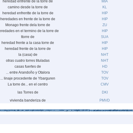
heredad enfrente de la torre de
MIA
camino desde la torre de
KL
heredad enfrentte de la torre de
HIP
heredades en frente de la torre de
HIP
Monago frente dela torre de
ZU
eredades en el termino de la torre de
HIP
ttorre de
SUA
heredad frente a la casa torre de
HIP
heredad frente de la torre de
HIP
la (casa) de
NHT
otras cuatro torres tituladas
NHT
casas fuertes de
HD
... entre Arandoño y Otalora
TOV
... linaje procedente de Ybarguren
TOV
La torre de... en el centro
CMV
las Torres de
DKI
vivienda banderiza de
PMVD