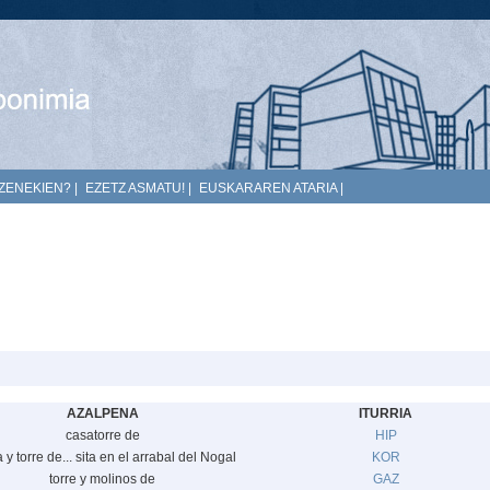
ZENEKIEN?
|
EZETZ ASMATU!
|
EUSKARAREN ATARIA
|
AZALPENA
ITURRIA
casatorre de
HIP
 y torre de... sita en el arrabal del Nogal
KOR
torre y molinos de
GAZ