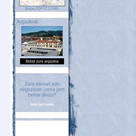
Mapa PDF (6.21MB)
Argazkiak
Bidali zure argazkia
Zure etxeari edo
negozioari izena jarri
behar diozu?
Izen zerrenda