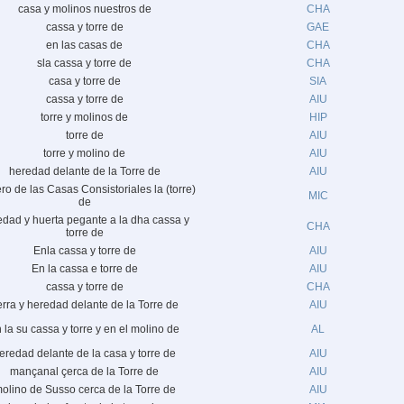
casa y molinos nuestros de
CHA
cassa y torre de
GAE
en las casas de
CHA
sla cassa y torre de
CHA
casa y torre de
SIA
cassa y torre de
AIU
torre y molinos de
HIP
torre de
AIU
torre y molino de
AIU
heredad delante de la Torre de
AIU
ero de las Casas Consistoriales la (torre)
MIC
de
edad y huerta pegante a la dha cassa y
CHA
torre de
Enla cassa y torre de
AIU
En la cassa e torre de
AIU
cassa y torre de
CHA
ierra y heredad delante de la Torre de
AIU
 la su cassa y torre y en el molino de
AL
eredad delante de la casa y torre de
AIU
mançanal çerca de la Torre de
AIU
olino de Susso cerca de la Torre de
AIU