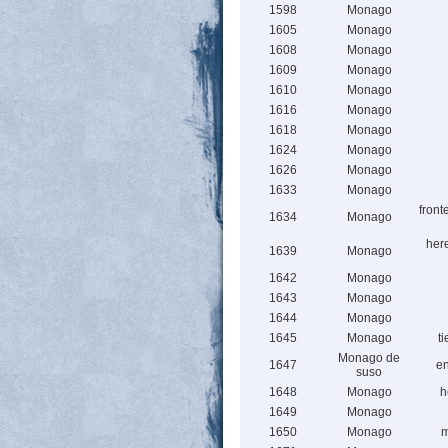
1598
Monago
1605
Monago
1608
Monago
1609
Monago
1610
Monago
1616
Monago
1618
Monago
1624
Monago
1626
Monago
1633
Monago
front
1634
Monago
her
1639
Monago
1642
Monago
1643
Monago
1644
Monago
1645
Monago
t
Monago de
1647
en
suso
1648
Monago
h
1649
Monago
1650
Monago
m