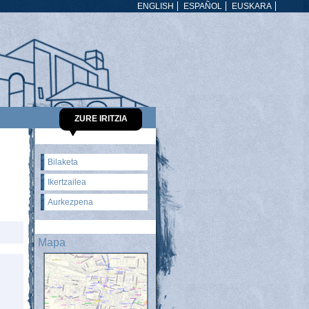
ENGLISH
ESPAÑOL
EUSKARA
ZURE IRITZIA
Bilaketa
Ikertzailea
Aurkezpena
Mapa