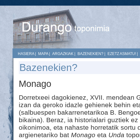
HASIERA
|
MAPA
|
ARGAZKIAK
|
BAZENEKIEN?
|
EZETZ ASMATU!
|
Bazenekien?
Monago
Dorretxeei dagokienez, XVII. mendean G
izan da geroko idazle gehienek behin eta
(salbuespen bakarrenetarikoa B. Bengoe
bikaina). Beraz, ia historialari guztiek ez
oikonimoa, eta nahaste horretatik sortu d
argienetariko bat
Monago
eta
Unda
topo