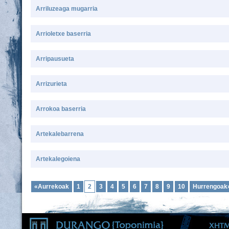
Arriluzeaga mugarria
Arrioletxe baserria
Arripausueta
Arrizurieta
Arrokoa baserria
Artekalebarrena
Artekalegoiena
«Aurrekoak
1
2
3
4
5
6
7
8
9
10
Hurrengoak