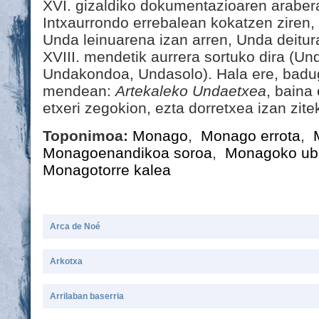
XVI. gizaldiko dokumentazioaren araber
Intxaurrondo errebalean kokatzen ziren, 
Unda leinuarena izan arren, Unda deitur
XVIII. mendetik aurrera sortuko dira (U
Undakondoa, Undasolo). Hala ere, badu
mendean:
Artekaleko Undaetxea
, baina
etxeri zegokion, ezta dorretxea izan zite
Toponimoa:
Monago
,
Monago errota
,
Monagoenandikoa soroa
,
Monagoko ub
Monagotorre kalea
Arca de Noé
Arkotxa
Arrilaban baserria