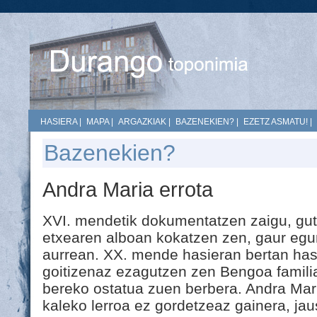
HASIERA
|
MAPA
|
ARGAZKIAK
|
BAZENEKIEN?
|
EZETZ ASMATU!
|
Bazenekien?
Andra Maria errota
XVI. mendetik dokumentatzen zaigu, gut
etxearen alboan kokatzen zen, gaur eg
aurrean. XX. mende hasieran bertan has
goitizenaz ezagutzen zen Bengoa familia
bereko ostatua zuen berbera. Andra Mar
kaleko lerroa ez gordetzeaz gainera, ja