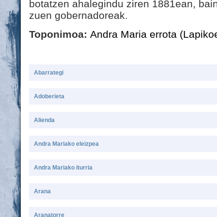
botatzen ahalegindu ziren 1881ean, bai
zuen gobernadoreak.
Toponimoa:
Andra Maria errota (Lapiko
Abarrategi
Adoberieta
Alienda
Andra Mariako eleizpea
Andra Mariako iturria
Arana
Aranatorre