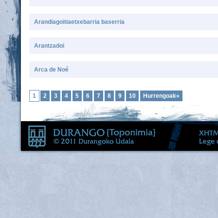
Arandiagoitiaetxebarria baserria
Arantzadoi
Arca de Noé
1
2
3
4
5
6
7
8
9
10
Hurrengoak»