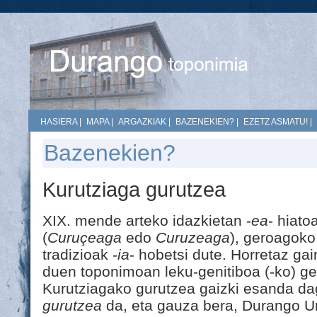
HASIERA
|
MAPA
|
ARGAZKIAK
|
BAZENEKIEN?
|
EZETZ ASMATU!
|
Bazenekien?
Kurutziaga gurutzea
XIX. mende arteko idazkietan -
ea
- hiato
(
Curuçeaga
edo
Curuzeaga
), geroagok
tradizioak -
ia
- hobetsi dute. Horretaz ga
duen toponimoan leku-genitiboa (-ko) ge
Kurutziagako gurutzea gaizki esanda d
gurutzea
da, eta gauza bera, Durango Uria