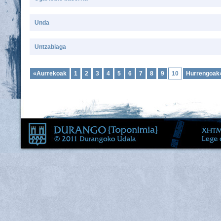
Unda
Untzabiaga
«Aurrekoak
1
2
3
4
5
6
7
8
9
10
Hurrengoak