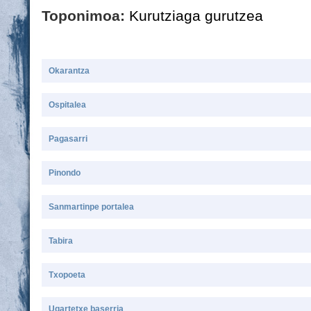
Toponimoa:
Kurutziaga gurutzea
Okarantza
Ospitalea
Pagasarri
Pinondo
Sanmartinpe portalea
Tabira
Txopoeta
Ugartetxe baserria