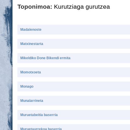
Toponimoa:
Kurutziaga gurutzea
Madalenoste
Matxinestarta
Mikeldiko Done Bikendi ermita
Momotxoeta
Monago
Munalarrineta
Muruetabeitia baserria
Muruetaurrekoa baserria