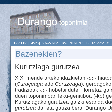
HASIERA
|
MAPA
|
ARGAZKIAK
|
BAZENEKIEN?
|
EZETZ ASMATU!
|
Bazenekien?
Kurutziaga gurutzea
XIX. mende arteko idazkietan -
ea
- hiato
(
Curuçeaga
edo
Curuzeaga
), geroagok
tradizioak -
ia
- hobetsi dute. Horretaz ga
duen toponimoan leku-genitiboa (-ko) ge
Kurutziagako gurutzea gaizki esanda d
gurutzea
da, eta gauza bera, Durango Uria