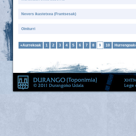
Nevers ikastetxea (Frantsesak)
Oiniturri
«Aurrekoak
1
2
3
4
5
6
7
8
9
10
Hurrengoak