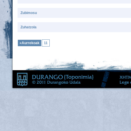
Zubimosu
Zuhatzola
«Aurrekoak
11