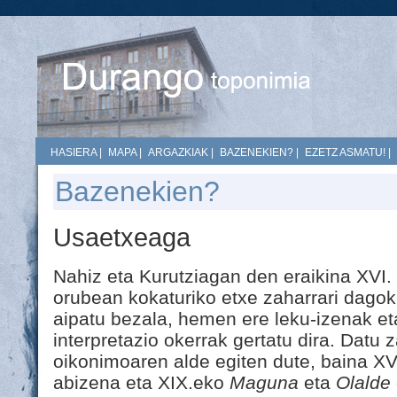
HASIERA
|
MAPA
|
ARGAZKIAK
|
BAZENEKIEN?
|
EZETZ ASMATU!
|
Bazenekien?
Usaetxeaga
Nahiz eta Kurutziagan den eraikina XVI. 
orubean kokaturiko etxe zaharrari dago
aipatu bezala, hemen ere leku-izenak et
interpretazio okerrak gertatu dira. Datu
oikonimoaren alde egiten dute, baina X
abizena eta XIX.eko
Maguna
eta
Olalde