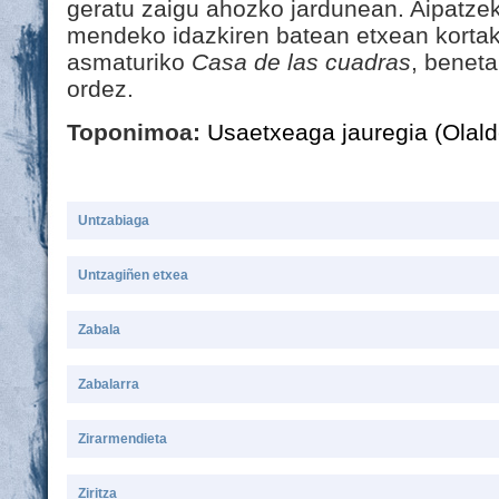
geratu zaigu ahozko jardunean. Aipatzek
mendeko idazkiren batean etxean kortak
asmaturiko
Casa de las cuadras
, benet
ordez.
Toponimoa:
Usaetxeaga jauregia (Olal
Untzabiaga
Untzagiñen etxea
Zabala
Zabalarra
Zirarmendieta
Ziritza