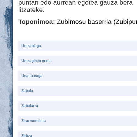
puntan edo aurrean egotea gauza bera
litzateke.
Toponimoa:
Zubimosu baserria (Zubipu
Untzabiaga
Untzagiñen etxea
Usaetxeaga
Zabala
Zabalarra
Zirarmendieta
Ziritza