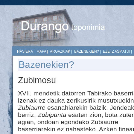
HASIERA
|
MAPA
|
ARGAZKIAK
|
BAZENEKIEN?
|
EZETZ ASMATU!
|
Bazenekien?
Zubimosu
XVII. mendetik datorren Tabirako baserr
izenak ez dauka zerikusirik musutxuekin
Zubiaurre
esanahiarekin baizik. Jendeak
berriz,
Zubipunta
esaten zion, bota zuten
agian, ondoan egondako Zubiaurre
baserriarekin ez nahasteko. Azken finea