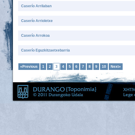
Caserío Arrilaban
Caserío Arrioletxe
Caserío Arrokoa
Caserío Eguzkitzaetxebarria
«Previous
1
2
3
4
5
6
7
8
9
10
Next»