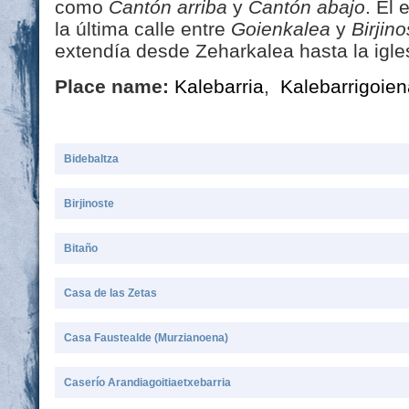
como
Cantón arriba
y
Cantón abajo
. El
la última calle entre
Goienkalea
y
Birjino
extendía desde Zeharkalea hasta la igle
Place name:
Kalebarria
,
Kalebarrigoien
Bidebaltza
Birjinoste
Bitaño
Casa de las Zetas
Casa Faustealde (Murzianoena)
Caserío Arandiagoitiaetxebarria