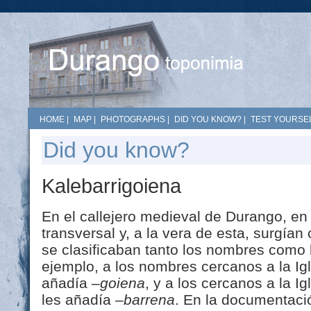
HOME
|
MAP
|
PHOTOGRAPHS
|
DID YOU KNOW?
|
TEST YOURSEL
Did you know?
Kalebarrigoiena
En el callejero medieval de Durango, en
transversal y, a la vera de esta, surgían
se clasificaban tanto los nombres como 
ejemplo, a los nombres cercanos a la Ig
añadía
–goiena
, y a los cercanos a la I
les añadía
–barrena
. En la documentaci