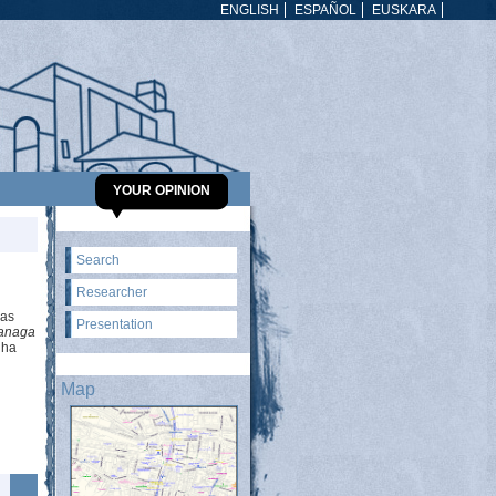
ENGLISH
ESPAÑOL
EUSKARA
YOUR OPINION
Search
Researcher
das
Presentation
banaga
 ha
Map