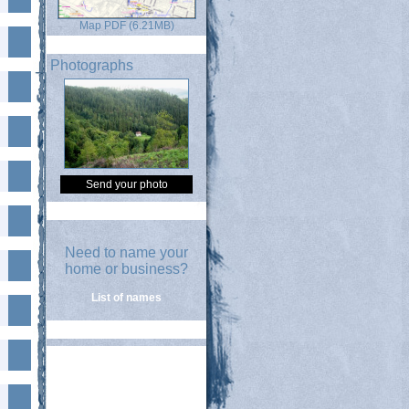
Map PDF (6.21MB)
Photographs
Send your photo
Need to name your
home or business?
List of names