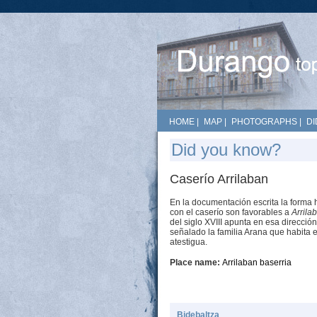
HOME
|
MAP
|
PHOTOGRAPHS
|
DI
Did you know?
Caserío Arrilaban
En la documentación escrita la forma 
con el caserío son favorables a
Arrila
del siglo XVIII apunta en esa dirección
señalado la familia Arana que habita el
atestigua.
Place name:
Arrilaban baserria
Bidebaltza