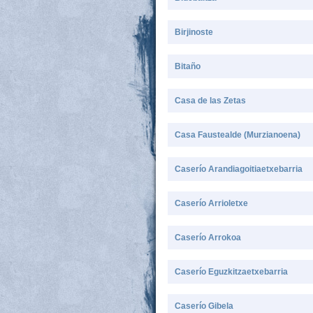
Birjinoste
Bitaño
Casa de las Zetas
Casa Faustealde (Murzianoena)
Caserío Arandiagoitiaetxebarria
Caserío Arrioletxe
Caserío Arrokoa
Caserío Eguzkitzaetxebarria
Caserío Gibela