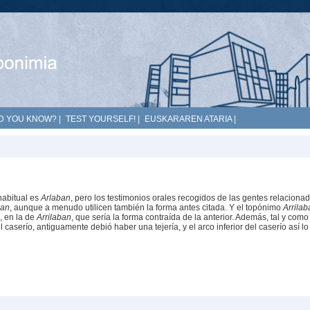
D YOU KNOW?
|
TEST YOURSELF!
|
EUSKARAREN ATARIA
|
habitual es
Arlaban
, pero los testimonios orales recogidos de las gentes relaciona
ban
, aunque a menudo utilicen también la forma antes citada. Y el topónimo
Arrila
, en la de
Arrilaban
, que sería la forma contraída de la anterior. Además, tal y como
 caserío, antiguamente debió haber una tejería, y el arco inferior del caserío así lo