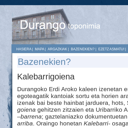
HASIERA
|
MAPA
|
ARGAZKIAK
|
BAZENEKIEN?
|
EZETZ ASMATU!
|
Bazenekien?
Kalebarrigoiena
Durangoko Erdi Aroko kaleen izenetan e
egoteagatik kantoiak sortu eta horien ar
izenak bai beste hainbat jarduera, hots,
goiena
gehitzen zitzaien eta Uribarriko 
–barrena
; gaztelaniazko dokumentueta
arriba
. Oraingo honetan
Kalebarri-
osagai