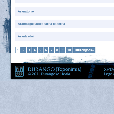
Aranatorre
Arandiagoitiaetxebarria baserria
Arantzadoi
1
2
3
4
5
6
7
8
9
10
Hurrengoak»