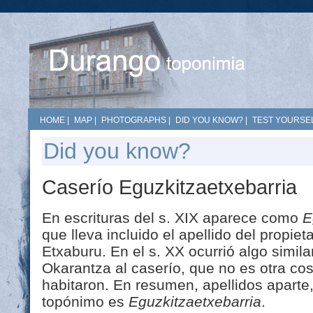
HOME
|
MAP
|
PHOTOGRAPHS
|
DID YOU KNOW?
|
TEST YOURSEL
Did you know?
Caserío Eguzkitzaetxebarria
En escrituras del s. XIX aparece como
E
que lleva incluido el apellido del propiet
Etxaburu. En el s. XX ocurrió algo simil
Okarantza al caserío, que no es otra cos
habitaron. En resumen, apellidos aparte
topónimo es
Eguzkitzaetxebarria
.