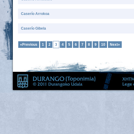
Caserío Arrokoa
Caserío Gibela
«Previous
1
2
3
4
5
6
7
8
9
10
Next»