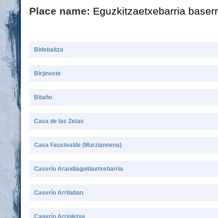
Place name:
Eguzkitzaetxebarria baserr
Bidebaltza
Birjinoste
Bitaño
Casa de las Zetas
Casa Faustealde (Murzianoena)
Caserío Arandiagoitiaetxebarria
Caserío Arrilaban
Caserío Arrioletxe