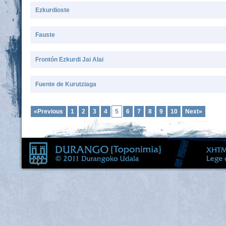
Ezkurdioste
Fauste
Frontón Ezkurdi Jai Alai
Fuente de Kurutziaga
«Previous
1
2
3
4
5
6
7
8
9
10
Next»