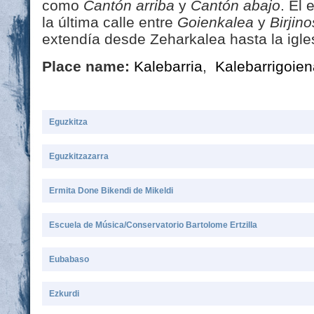
como
Cantón arriba
y
Cantón abajo
. El
la última calle entre
Goienkalea
y
Birjino
extendía desde Zeharkalea hasta la igle
Place name:
Kalebarria
,
Kalebarrigoien
Eguzkitza
Eguzkitzazarra
Ermita Done Bikendi de Mikeldi
Escuela de Música/Conservatorio Bartolome Ertzilla
Eubabaso
Ezkurdi