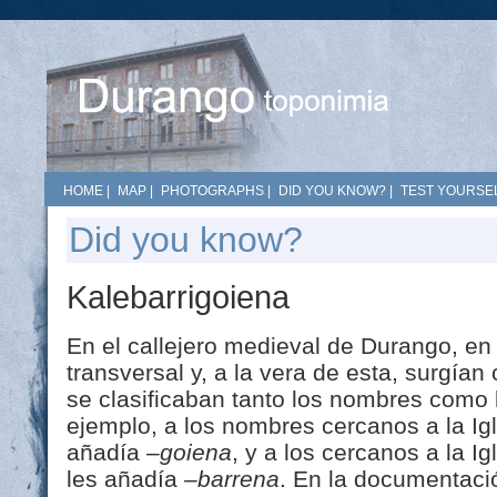
HOME
|
MAP
|
PHOTOGRAPHS
|
DID YOU KNOW?
|
TEST YOURSEL
Did you know?
Kalebarrigoiena
En el callejero medieval de Durango, en
transversal y, a la vera de esta, surgían
se clasificaban tanto los nombres como 
ejemplo, a los nombres cercanos a la Ig
añadía
–goiena
, y a los cercanos a la I
les añadía
–barrena
. En la documentaci