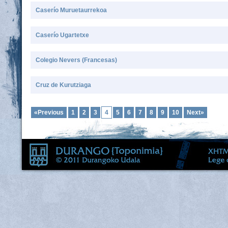
Caserío Muruetaurrekoa
Caserío Ugartetxe
Colegio Nevers (Francesas)
Cruz de Kurutziaga
«Previous
1
2
3
4
5
6
7
8
9
10
Next»