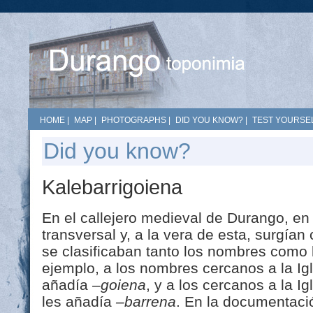
HOME
|
MAP
|
PHOTOGRAPHS
|
DID YOU KNOW?
|
TEST YOURSEL
Did you know?
Kalebarrigoiena
En el callejero medieval de Durango, en
transversal y, a la vera de esta, surgían
se clasificaban tanto los nombres como 
ejemplo, a los nombres cercanos a la Ig
añadía
–goiena
, y a los cercanos a la I
les añadía
–barrena
. En la documentaci