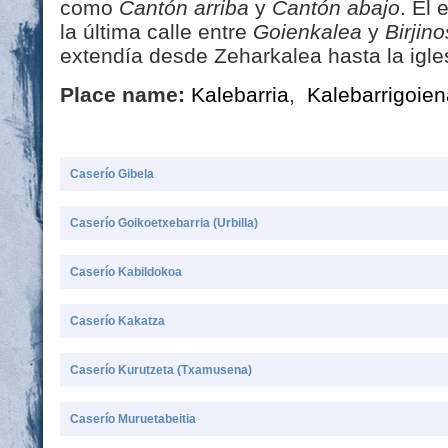
como
Cantón arriba
y
Cantón abajo
. El
la última calle entre
Goienkalea
y
Birjino
extendía desde Zeharkalea hasta la igle
Place name:
Kalebarria
,
Kalebarrigoien
Caserío Gibela
Caserío Goikoetxebarria (Urbilla)
Caserío Kabildokoa
Caserío Kakatza
Caserío Kurutzeta (Txamusena)
Caserío Muruetabeitia