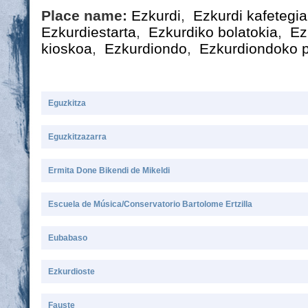
Place name:
Ezkurdi
,
Ezkurdi kafetegia
Ezkurdiestarta
,
Ezkurdiko bolatokia
,
Ez
kioskoa
,
Ezkurdiondo
,
Ezkurdiondoko 
Eguzkitza
Eguzkitzazarra
Ermita Done Bikendi de Mikeldi
Escuela de Música/Conservatorio Bartolome Ertzilla
Eubabaso
Ezkurdioste
Fauste