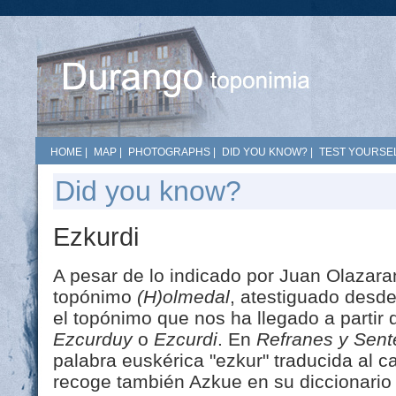
HOME
|
MAP
|
PHOTOGRAPHS
|
DID YOU KNOW?
|
TEST YOURSEL
Did you know?
Ezkurdi
A pesar de lo indicado por Juan Olazaran
topónimo
(H)olmedal
, atestiguado desde
el topónimo que nos ha llegado a partir d
Ezcurduy
o
Ezcurdi
. En
Refranes y Sent
palabra euskérica "ezkur" traducida al ca
recoge también Azkue en su diccionario t