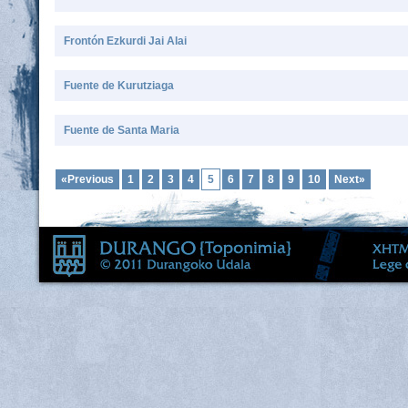
Frontón Ezkurdi Jai Alai
Fuente de Kurutziaga
Fuente de Santa Maria
«Previous
1
2
3
4
5
6
7
8
9
10
Next»