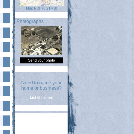
Map PDF (6.21MB)
Photographs
Send your photo
Need to name your
home or business?
List of names