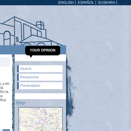
ENGLISH
ESPAÑOL
EUSKARA
YOUR OPINION
Search
Researcher
, y en
Presentation
 la
 En la
ca
fica
Map