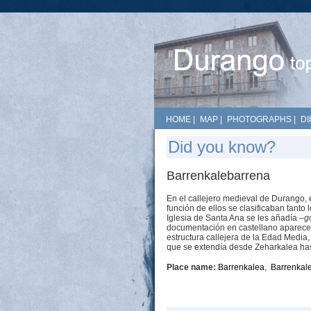
HOME
|
MAP
|
PHOTOGRAPHS
|
DI
Did you know?
Barrenkalebarrena
En el callejero medieval de Durango, e
función de ellos se clasificaban tanto
Iglesia de Santa Ana se les añadía
–g
documentación en castellano apare
estructura callejera de la Edad Media, 
que se extendía desde Zeharkalea hast
Place name:
Barrenkalea
,
Barrenkal