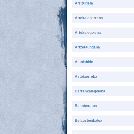
Arrizurieta
Artekalebarrena
Artekalegoiena
Artzetaungana
Astolabide
Astolaerreka
Barrenkalegoiena
Basoberatua
Belaustegikalea