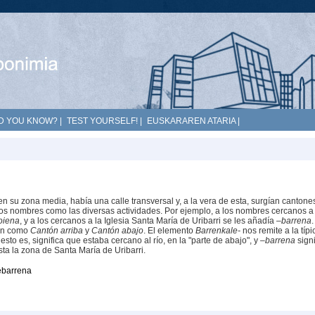
D YOU KNOW?
|
TEST YOURSELF!
|
EUSKARAREN ATARIA
|
n su zona media, había una calle transversal y, a la vera de esta, surgían cantones
 los nombres como las diversas actividades. Por ejemplo, a los nombres cercanos a
oiena
, y a los cercanos a la Iglesia Santa María de Uribarri se les añadía
–barrena
.
cen como
Cantón arriba
y
Cantón abajo
. El elemento
Barrenkale-
nos remite a la típi
esto es, significa que estaba cercano al río, en la "parte de abajo", y
–barrena
signi
a la zona de Santa María de Uribarri.
ebarrena