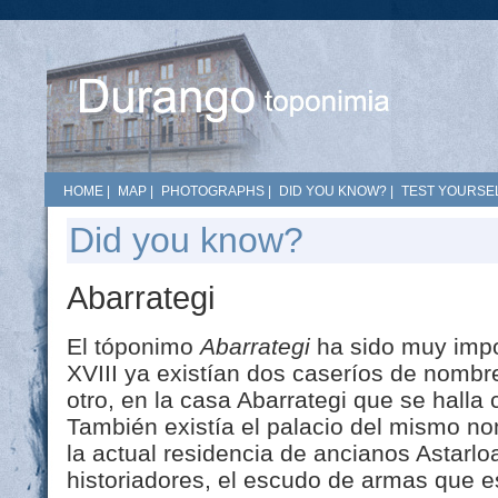
HOME
|
MAP
|
PHOTOGRAPHS
|
DID YOU KNOW?
|
TEST YOURSEL
Did you know?
Abarrategi
El tóponimo
Abarrategi
ha sido muy impo
XVIII ya existían dos caseríos de nombre
otro, en la casa Abarrategi que se halla 
También existía el palacio del mismo n
la actual residencia de ancianos Astarl
historiadores, el escudo de armas que es