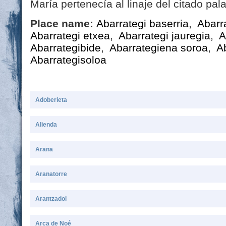
María pertenecía al linaje del citado pala
Place name:
Abarrategi baserria
,
Abarra
Abarrategi etxea
,
Abarrategi jauregia
,
A
Abarrategibide
,
Abarrategiena soroa
,
A
Abarrategisoloa
Adoberieta
Alienda
Arana
Aranatorre
Arantzadoi
Arca de Noé