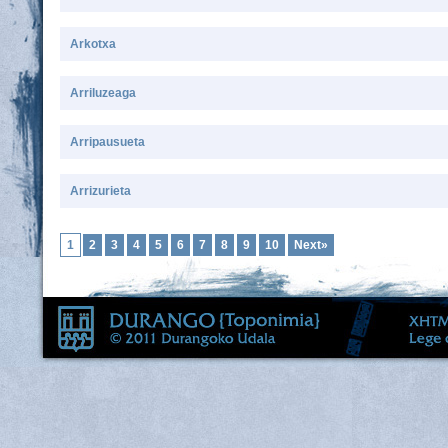
Arkotxa
Arriluzeaga
Arripausueta
Arrizurieta
1
2
3
4
5
6
7
8
9
10
Next»