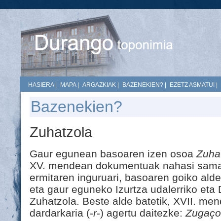
HASIERA
|
MAPA
|
ARGAZKIAK
|
BAZENEKIEN?
|
EZETZ ASMATU!
|
Bazenekien?
Zuhatzola
Gaur egunean basoaren izen osoa
Zuha
XV. mendean dokumentuak nahasi sama
ermitaren inguruari, basoaren goiko alde
eta gaur eguneko Izurtza udalerriko et
Zuhatzola. Beste alde batetik, XVII. men
dardarkaria (-
r
-) agertu daitezke:
Zugaço