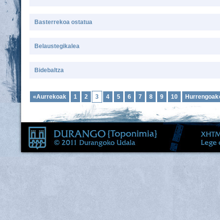
Basterrekoa ostatua
Belaustegikalea
Bidebaltza
«Aurrekoak
1
2
3
4
5
6
7
8
9
10
Hurrengoak