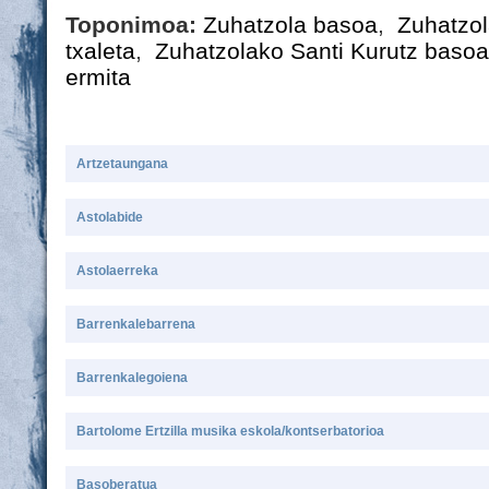
Toponimoa:
Zuhatzola basoa
,
Zuhatzol
txaleta
,
Zuhatzolako Santi Kurutz basoa
ermita
Artzetaungana
Astolabide
Astolaerreka
Barrenkalebarrena
Barrenkalegoiena
Bartolome Ertzilla musika eskola/kontserbatorioa
Basoberatua