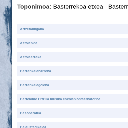
Toponimoa:
Basterrekoa etxea
,
Baster
Artzetaungana
Astolabide
Astolaerreka
Barrenkalebarrena
Barrenkalegoiena
Bartolome Ertzilla musika eskola/kontserbatorioa
Basoberatua
Belaustegikalea