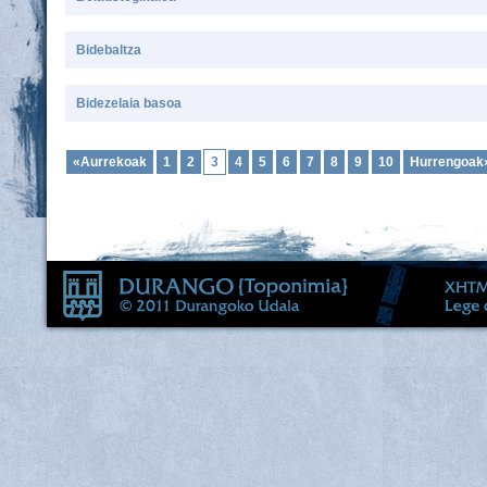
Bidebaltza
Bidezelaia basoa
«Aurrekoak
1
2
3
4
5
6
7
8
9
10
Hurrengoak