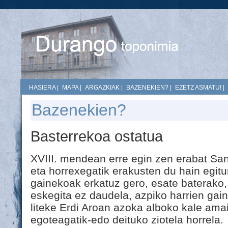
HASIERA
|
MAPA
|
ARGAZKIAK
|
BAZENEKIEN?
|
EZETZ ASMATU!
|
Bazenekien?
Basterrekoa ostatua
XVIII. mendean erre egin zen erabat San
eta horrexegatik erakusten du hain egitu
gainekoak erkatuz gero, esate baterako,
eskegita ez daudela, azpiko harrien gain
liteke Erdi Aroan azoka alboko kale am
egoteagatik-edo deituko ziotela horrela.