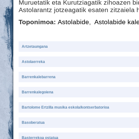
Muruetatik eta Kurutziagatik zihoazen b
Astolarantz jotzeagatik esaten zitzaiela 
Toponimoa:
Astolabide
,
Astolabide kal
Artzetaungana
Astolaerreka
Barrenkalebarrena
Barrenkalegoiena
Bartolome Ertzilla musika eskola/kontserbatorioa
Basoberatua
Basterrekoa ostatua