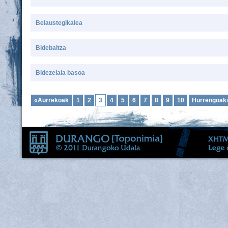
Belaustegikalea
Bidebaltza
Bidezelaia basoa
«Aurrekoak
1
2
3
4
5
6
7
8
9
10
Hurrengoak