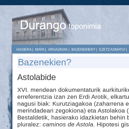
HASIERA
|
MAPA
|
ARGAZKIAK
|
BAZENEKIEN?
|
EZETZ ASMATU!
|
Bazenekien?
Astolabide
XVI. mendean dokumentaturik aurkiturik
erreferentzia izan zen Erdi Arotik, elkart
nagusi biak: Kurutziagakoa (zaharrena et
merindadeari zegokiona) eta Astolakoa (
Bestaldetik, hasierako idazkietan behin
pluralez:
caminos de Astola
. Hipotesi g