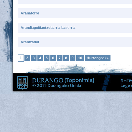
Aranatorre
Arandiagoitiaetxebarria baserria
Arantzadoi
1
2
3
4
5
6
7
8
9
10
Hurrengoak»