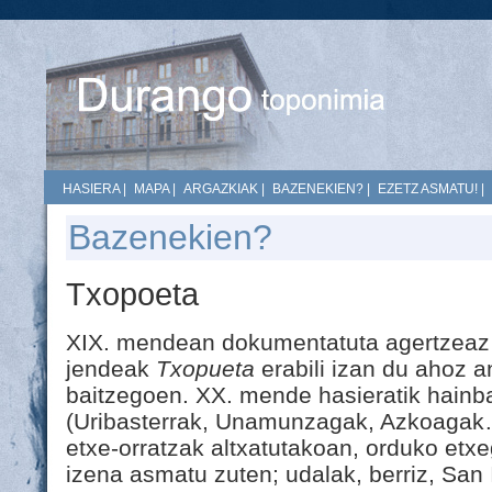
HASIERA
|
MAPA
|
ARGAZKIAK
|
BAZENEKIEN?
|
EZETZ ASMATU!
|
Bazenekien?
Txopoeta
XIX. mendean dokumentatuta agertzeaz 
jendeak
Txopueta
erabili izan du ahoz an
baitzegoen. XX. mende hasieratik hainbat
(Uribasterrak, Unamunzagak, Azkoagak
etxe-orratzak altxatutakoan, orduko etx
izena asmatu zuten; udalak, berriz, San