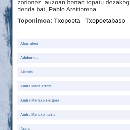
zorionez, auzoan bertan topatu dezakeg
denda bat, Pablo Areitiorena.
Toponimoa:
Txopoeta
,
Txopoetabaso
Abarrategi
Adoberieta
Alienda
Andra Maria errota
Andra Mariako eleizpea
Andra Mariako iturria
Arana