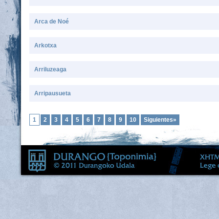
Arca de Noé
Arkotxa
Arriluzeaga
Arripausueta
1
2
3
4
5
6
7
8
9
10
Siguientes»