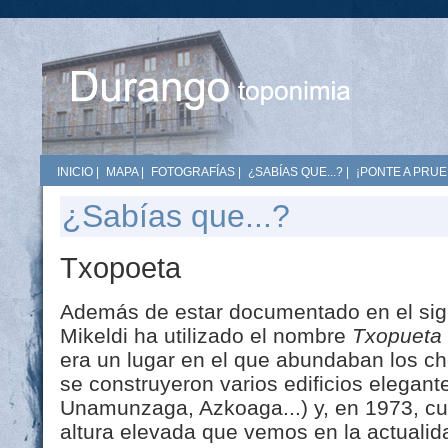
INICIO
|
MAPA
|
FOTOGRAFÍAS
|
¿SABÍAS QUE...?
|
¡PONTE A PRUE
¿Sabías que...?
Txopoeta
Además de estar documentado en el siglo
Mikeldi ha utilizado el nombre
Txopueta
era un lugar en el que abundaban los c
se construyeron varios edificios elegante
Unamunzaga, Azkoaga...) y, en 1973, cua
altura elevada que vemos en la actualid