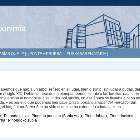
ABÍAS QUE...?
|
¡PONTE A PRUEBA!
|
EUSKARAREN ATARIA
|
abemos que había un árbol señero en el lugar, bien distinto, sin lugar a dudas, de
n el siglo XIX. Debió tratarse de un ejemplar perteneciente a las familias
pinaceae
 en atención al nombre que se le dio. Así mismo, en esa época se llevaba a cabo u
da, y es por ello que podemos leer
calle
,
plaza
,
portal
o
arrabal del mercado
. Sin
o, el hagiónimo
Santa Ana
ha sido el que se ha extendido a toda la zona.
a
,
Pinondo plaza
,
Pinondo portalea (Santa Ana)
,
Pinondoburu
,
Pinondoetxea
,
rria
,
Pinondoko zubia