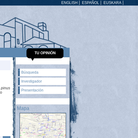
ENGLISH
ESPAÑOL
EUSKARA
TU OPINIÓN
Búsqueda
Investigador
l
pinus
Presentación
o
n
Mapa