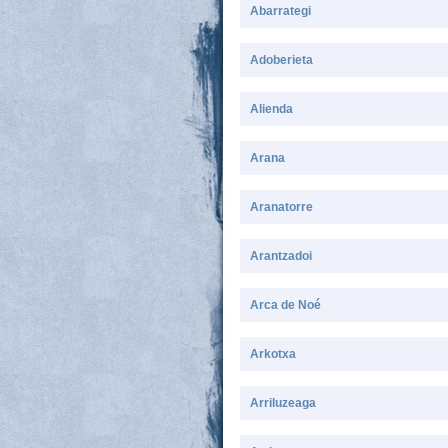
Abarrategi
Adoberieta
Alienda
Arana
Aranatorre
Arantzadoi
Arca de Noé
Arkotxa
Arriluzeaga