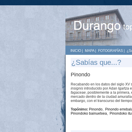
INICIO
|
MAPA
|
FOTOGRAFÍAS
|
¿S
¿Sabías que...?
Pinondo
Recabando en los datos del siglo XV s
insignis
introducido por Adan Igartza e
fagaceae
, posiblemente a la primera,
mercado dentro de la ciudad amuralla
embargo, con el transcurso del tiemp
Topónimo:
Pinondo
,
Pinondo errebal
Pinondoko bainuetxea
,
Pinondoko itu