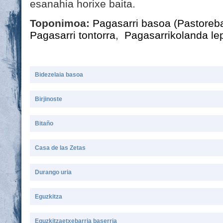
esanahia horixe baita.
Toponimoa:
Pagasarri basoa (Pastoreb
Pagasarri tontorra
,
Pagasarrikolanda le
Bidezelaia basoa
Birjinoste
Bitaño
Casa de las Zetas
Durango uria
Eguzkitza
Eguzkitzaetxebarria baserria