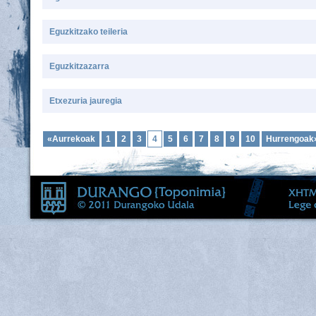
Eguzkitzako teileria
Eguzkitzazarra
Etxezuria jauregia
«Aurrekoak
1
2
3
4
5
6
7
8
9
10
Hurrengoak