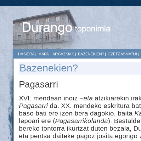
HASIERA
|
MAPA
|
ARGAZKIAK
|
BAZENEKIEN?
|
EZETZ ASMATU!
|
Bazenekien?
Pagasarri
XVI. mendean inoiz
–eta
atzikiarekin ira
Pagasarri
da. XX. mendeko eskritura bat
baso bati ere izen bera dagokio, baita
K
lepoari ere (
Pagasarrikolanda
). Bestalde
bereko tontorra ikurtzat duten bezala, 
eta pentsa daiteke pagoz josita egongo 