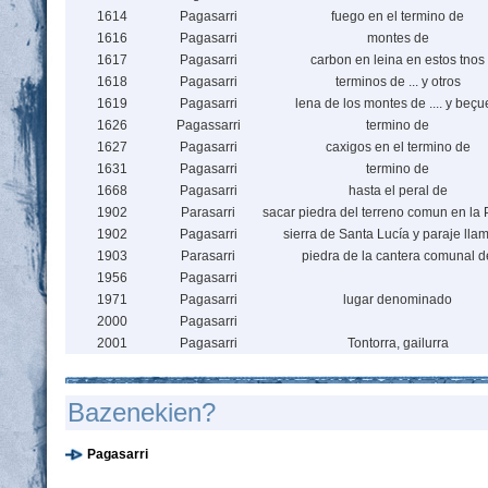
1614
Pagasarri
fuego en el termino de
1616
Pagasarri
montes de
1617
Pagasarri
carbon en leina en estos tnos
1618
Pagasarri
terminos de ... y otros
1619
Pagasarri
lena de los montes de .... y beç
1626
Pagassarri
termino de
1627
Pagasarri
caxigos en el termino de
1631
Pagasarri
termino de
1668
Pagasarri
hasta el peral de
1902
Parasarri
sacar piedra del terreno comun en la
1902
Pagasarri
sierra de Santa Lucía y paraje lla
1903
Parasarri
piedra de la cantera comunal d
1956
Pagasarri
1971
Pagasarri
lugar denominado
2000
Pagasarri
2001
Pagasarri
Tontorra, gailurra
Bazenekien?
Pagasarri