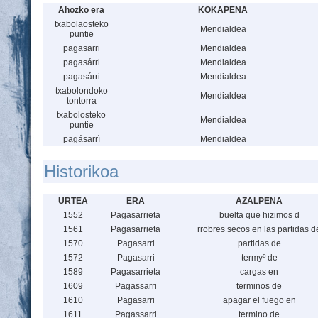
Ahozko era
KOKAPENA
txabolaosteko
Mendialdea
puntie
pagasarri
Mendialdea
pagasárri
Mendialdea
pagasárri
Mendialdea
txabolondoko
Mendialdea
tontorra
txabolosteko
Mendialdea
puntie
pagásarrì
Mendialdea
Historikoa
URTEA
ERA
AZALPENA
1552
Pagasarrieta
buelta que hizimos d
1561
Pagasarrieta
rrobres secos en las partidas d
1570
Pagasarri
partidas de
1572
Pagasarri
termyº de
1589
Pagasarrieta
cargas en
1609
Pagassarri
terminos de
1610
Pagasarri
apagar el fuego en
1611
Pagassarri
termino de