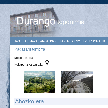
HASIERA
|
MAPA
|
ARGAZKIAK
|
BAZENEKIEN?
|
EZETZ ASMATU!
|
Pagasarri tontorra
Mota:
tontorra
Kokapena kartografian
Ahozko era