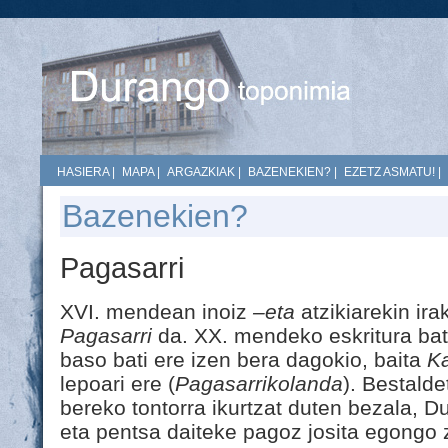
HASIERA
|
MAPA
|
ARGAZKIAK
|
BAZENEKIEN?
|
EZETZ ASMATU!
|
Bazenekien?
Pagasarri
XVI. mendean inoiz
–eta
atzikiarekin ira
Pagasarri
da. XX. mendeko eskritura bat
baso bati ere izen bera dagokio, baita
K
lepoari ere (
Pagasarrikolanda
). Bestalde
bereko tontorra ikurtzat duten bezala, 
eta pentsa daiteke pagoz josita egongo 