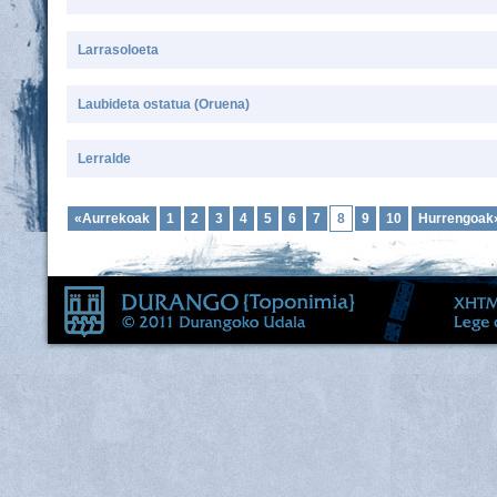
Larrasoloeta
Laubideta ostatua (Oruena)
Lerralde
«Aurrekoak
1
2
3
4
5
6
7
8
9
10
Hurrengoak