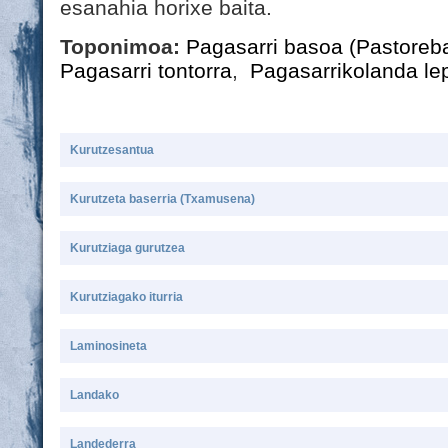
esanahia horixe baita.
Toponimoa:
Pagasarri basoa (Pastoreb
Pagasarri tontorra
,
Pagasarrikolanda le
Kurutzesantua
Kurutzeta baserria (Txamusena)
Kurutziaga gurutzea
Kurutziagako iturria
Laminosineta
Landako
Landederra