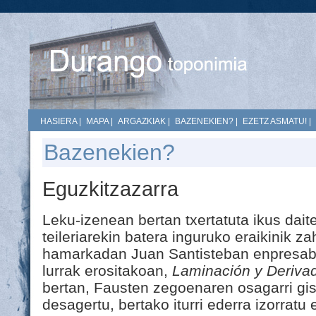
HASIERA
|
MAPA
|
ARGAZKIAK
|
BAZENEKIEN?
|
EZETZ ASMATU!
|
Bazenekien?
Eguzkitzazarra
Leku-izenean bertan txertatuta ikus dai
teileriarekin batera inguruko eraikinik 
hamarkadan Juan Santisteban enpresabu
lurrak erositakoan,
Laminación y Deriva
bertan, Fausten zegoenaren osagarri gis
desagertu, bertako iturri ederra izorratu