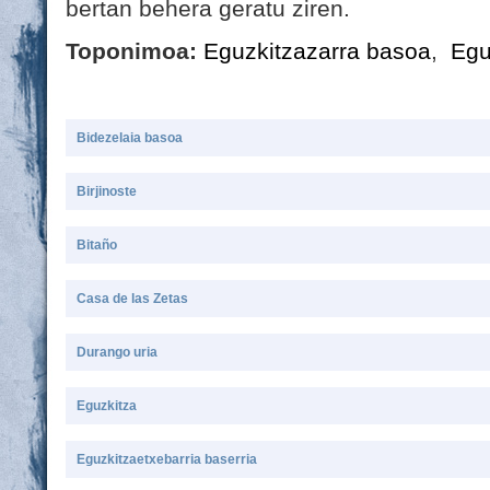
bertan behera geratu ziren.
Toponimoa:
Eguzkitzazarra basoa
,
Egu
Bidezelaia basoa
Birjinoste
Bitaño
Casa de las Zetas
Durango uria
Eguzkitza
Eguzkitzaetxebarria baserria