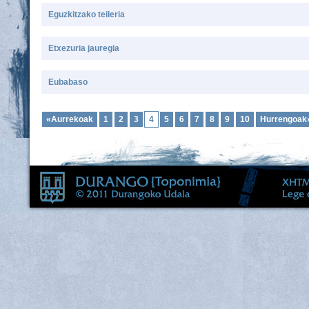
Eguzkitzako teileria
Etxezuria jauregia
Eubabaso
«Aurrekoak
1
2
3
4
5
6
7
8
9
10
Hurrengoak