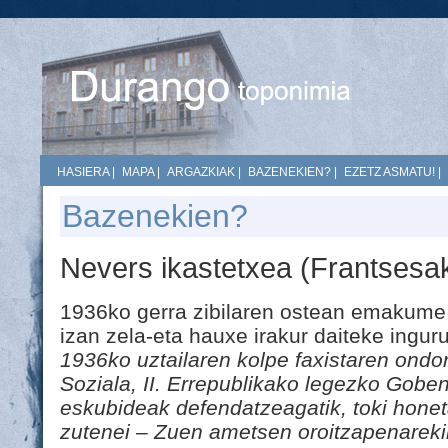
HASIERA
|
MAPA
|
ARGAZKIAK
|
BAZENEKIEN?
|
EZETZ ASMATU!
|
Bazenekien?
Nevers ikastetxea (Frantsesa
1936ko gerra zibilaren ostean emakume 
izan zela-eta hauxe irakur daiteke inguru
1936ko uztailaren kolpe faxistaren ondor
Soziala, II. Errepublikako legezko Gobe
eskubideak defendatzeagatik, toki honeta
zutenei – Zuen ametsen oroitzapenareki