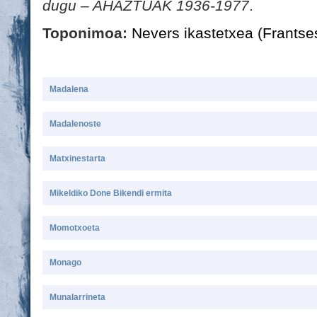
dugu – AHAZTUAK 1936-1977
.
Toponimoa:
Nevers ikastetxea (Frantse
Madalena
Madalenoste
Matxinestarta
Mikeldiko Done Bikendi ermita
Momotxoeta
Monago
Munalarrineta