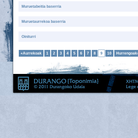
Muruetabeitia baserria
Muruetaurrekoa baserria
Oiniturri
«Aurrekoak
1
2
3
4
5
6
7
8
9
10
Hurrengoak